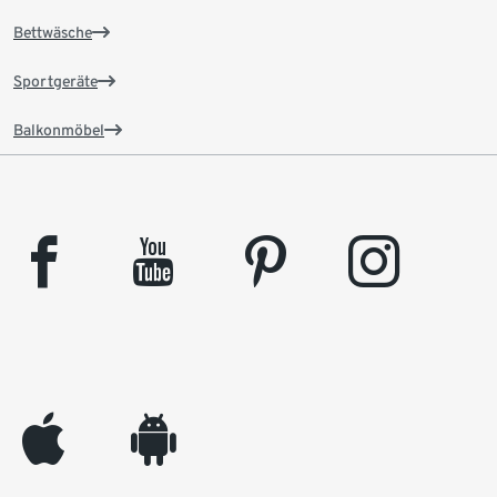
Bettwäsche
Sportgeräte
Balkonmöbel
facebook
youtube
pinterest
instagram
appleinc
android