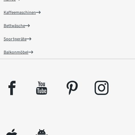
Kaffeemaschinen
Bettwäsche
Sportgeräte
Balkonmöbel
facebook
youtube
pinterest
instagram