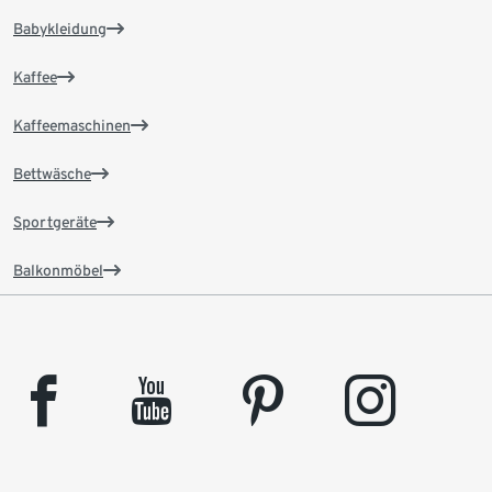
Babykleidung
Kaffee
Kaffeemaschinen
Bettwäsche
Sportgeräte
Balkonmöbel
facebook
youtube
pinterest
instagram