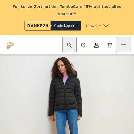
Für kurze Zeit mit der TchiboCard 15% auf fast alles
sparen!*
DANKE26
Code kopieren
Hinweis*