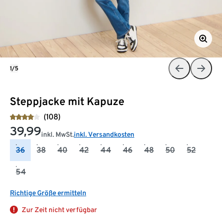
1/5
Steppjacke mit Kapuze
(108)
39,99
inkl. MwSt.
inkl. Versandkosten
36
38
40
42
44
46
48
50
52
54
Richtige Größe ermitteln
Zur Zeit nicht verfügbar