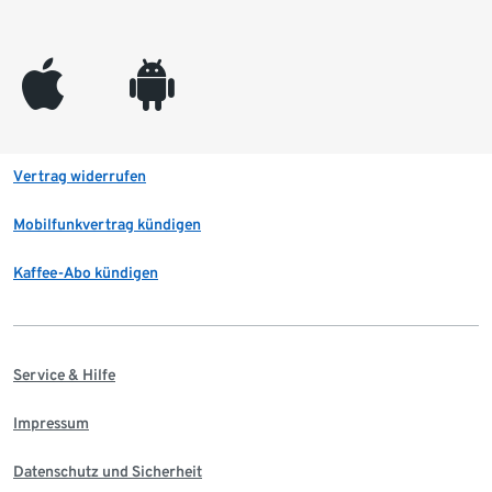
appleinc
android
Vertrag widerrufen
Mobilfunkvertrag kündigen
Kaffee-Abo kündigen
Service & Hilfe
Impressum
Datenschutz und Sicherheit