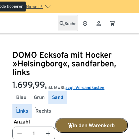
ode kopieren
Hinweis*
Suche
DOMO Ecksofa mit Hocker
»Helsingborg«, sandfarben,
links
1.699,99
inkl. MwSt.
zzgl. Versandkosten
Blau
Grün
Sand
Links
Rechts
Anzahl
In den Warenkorb