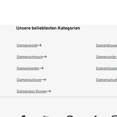
Unsere beliebtesten Kategorien
Damenmode
Damenbluse
Damenschmuck
Damenunter
Damenkleider
Damenhose
Damenpullover
Damenschuh
Damensporthosen