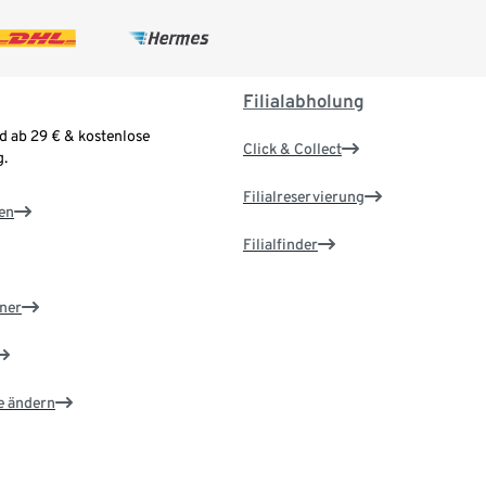
Filialabholung
d ab 29 € & kostenlose
Click & Collect
.
Filialreservierung
en
Filialfinder
ner
e ändern