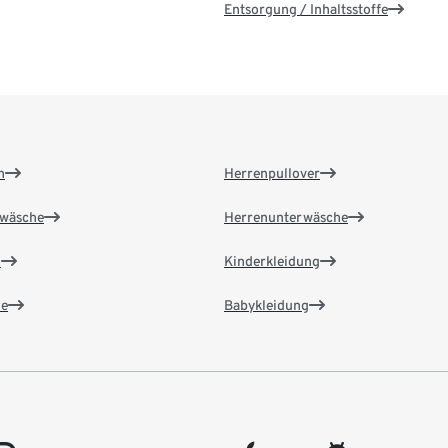
Entsorgung / Inhaltsstoffe
n
Herrenpullover
wäsche
Herrenunterwäsche
n
Kinderkleidung
e
Babykleidung