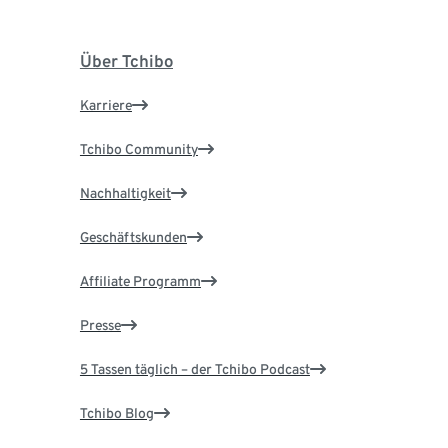
Über Tchibo
Karriere
Tchibo Community
Nachhaltigkeit
Geschäftskunden
Affiliate Programm
Presse
5 Tassen täglich – der Tchibo Podcast
Tchibo Blog