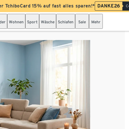
er TchiboCard 15% auf fast alles sparen!*
DANKE26
C
der
Wohnen
Sport
Wäsche
Schlafen
Sale
Mehr