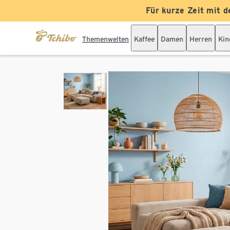
Für kurze Zeit mit d
Themenwelten
Kaffee
Damen
Herren
Kin