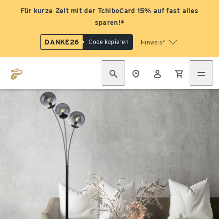
Für kurze Zeit mit der TchiboCard 15% auf fast alles
sparen!*
DANKE26
Code kopieren
Hinweis*