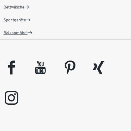
Bettwäsche
Sportgeräte
Balkonmöbel
facebook
youtube
pinterest
xing
instagram