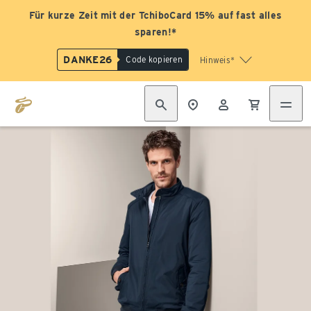
Für kurze Zeit mit der TchiboCard 15% auf fast alles
sparen!*
DANKE26
Code kopieren
Hinweis*