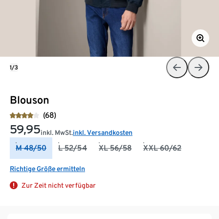
1/3
Blouson
(68)
59,95
inkl. MwSt.
inkl. Versandkosten
M 48/50
L 52/54
XL 56/58
XXL 60/62
Richtige Größe ermitteln
Zur Zeit nicht verfügbar