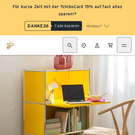
Für kurze Zeit mit der TchiboCard 15% auf fast alles
sparen!*
DANKE26
Code kopieren
Hinweis*