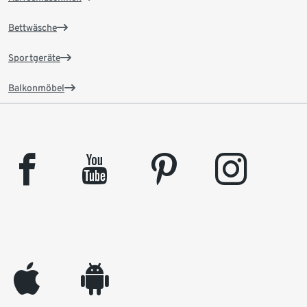
Bettwäsche
Sportgeräte
Balkonmöbel
facebook
youtube
pinterest
instagram
appleinc
android