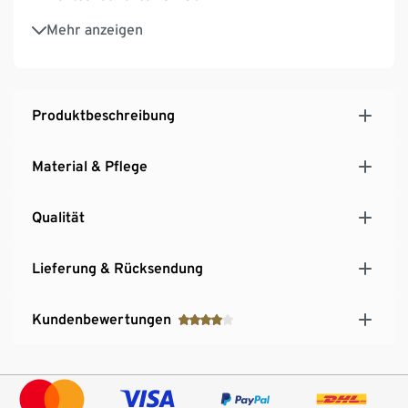
Aluminium-Standrohr, ca. 38 mm
Mehr anzeigen
Polyesterbezug regenabweisend, mit einer guten
Lichtechtheit und in verschiedenen Farben
erhältlich
*Lieferung ohne Schirmständer, separat zu
Produktbeschreibung
erwerben
Material & Pflege
Qualität
Lieferung & Rücksendung
Kundenbewertungen