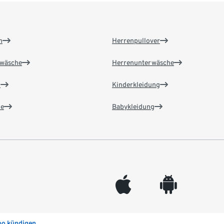
n
Herrenpullover
wäsche
Herrenunterwäsche
n
Kinderkleidung
e
Babykleidung
appleinc
android
bo kündigen