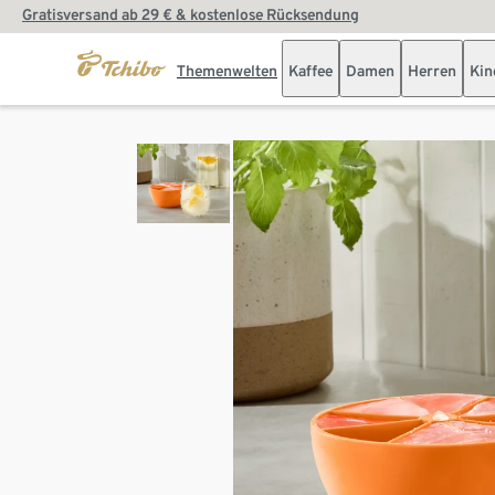
Gratisversand ab 29 € & kostenlose Rücksendung
Themenwelten
Kaffee
Damen
Herren
Kin