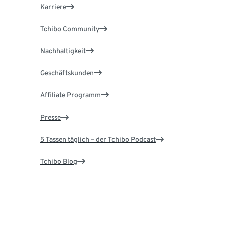
Karriere
Tchibo Community
Nachhaltigkeit
Geschäftskunden
Affiliate Programm
Presse
5 Tassen täglich – der Tchibo Podcast
Tchibo Blog