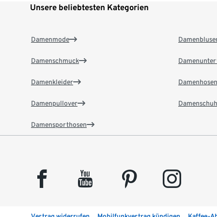
Unsere beliebtesten Kategorien
Damenmode
Damenbluse
Damenschmuck
Damenunter
Damenkleider
Damenhose
Damenpullover
Damenschuh
Damensporthosen
facebook
youtube
pinterest
instagram
Vertrag widerrufen
Mobilfunkvertrag kündigen
Kaffee-A