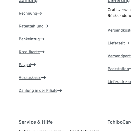
Zahlung
Lieferung
Gratisversan
Rechnung
Rücksendung
Ratenzahlung
Versandkost
Bankeinzug
Lieferzeit
Kreditkarte
Versandpart
Paypal
Packstation
Vorauskasse
Lieferadress
Zahlung in der Filiale
Service & Hilfe
TchiboCar