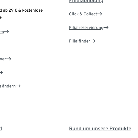
Filialabholung
d ab 29 € & kostenlose
Click & Collect
.
Filialreservierung
en
Filialfinder
ner
e ändern
d
Rund um unsere Produkte