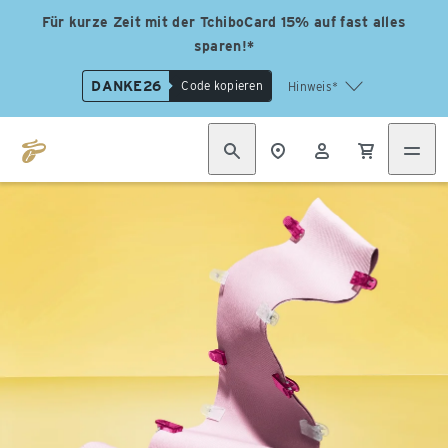
Für kurze Zeit mit der TchiboCard 15% auf fast alles
sparen!*
DANKE26
Code kopieren
Hinweis*