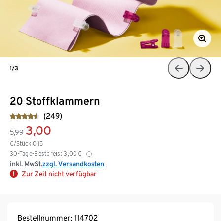
1/3
20 Stoffklammern
(249)
3,00
5,99
€/Stück
0,15
30-Tage-Bestpreis:
3,00
€
inkl. MwSt.
zzgl. Versandkosten
Zur Zeit nicht verfügbar
Bestellnummer: 114702