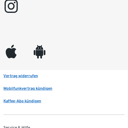
instagram
appleinc
android
Vertrag widerrufen
Mobilfunkvertrag kündigen
Kaffee-Abo kündigen
Service & Hilfe