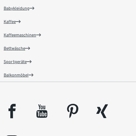
Babykleidung
Kaffee
Kaffeemaschinen
Bettwäsche
Sportgeräte
Balkonmöbel
facebook
youtube
pinterest
xing