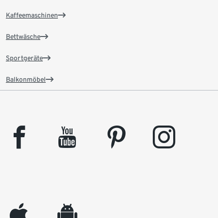
Kaffeemaschinen
Bettwäsche
Sportgeräte
Balkonmöbel
facebook
youtube
pinterest
instagram
appleinc
android