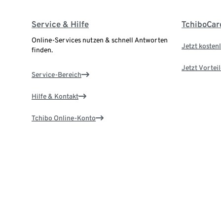
Service & Hilfe
TchiboCar
Online-Services nutzen & schnell Antworten
Jetzt kostenl
finden.
Jetzt Vortei
Service-Bereich
Hilfe & Kontakt
Tchibo Online-Konto