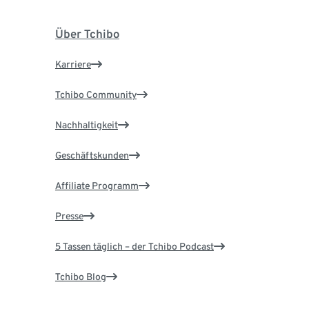
Über Tchibo
Karriere
Tchibo Community
Nachhaltigkeit
Geschäftskunden
Affiliate Programm
Presse
5 Tassen täglich – der Tchibo Podcast
Tchibo Blog