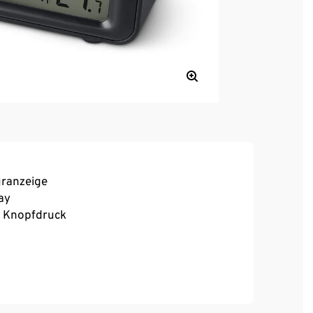
uranzeige
ay
f Knopfdruck