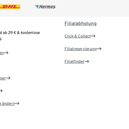
Filialabholung
d ab 29 € & kostenlose
Click & Collect
.
Filialreservierung
en
Filialfinder
ner
e ändern