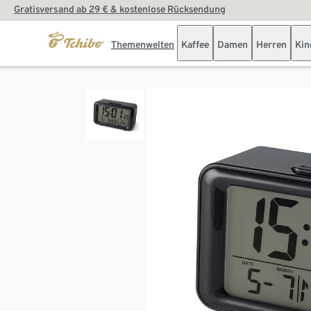
Gratisversand ab 29 € & kostenlose Rücksendung
Themenwelten
Kaffee
Damen
Herren
Kin