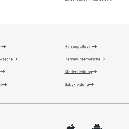
n
Herrenpullover
wäsche
Herrenunterwäsche
n
Kinderkleidung
e
Babykleidung