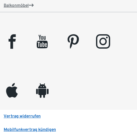
Balkonmöbel
facebook
youtube
pinterest
instagram
appleinc
android
Vertrag widerrufen
Mobilfunkvertrag kündigen