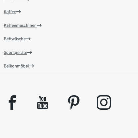
Kaffee
Kaffeemaschinen
Bettwäsche
Sportgeräte
Balkonmöbel
facebook
youtube
pinterest
instagram