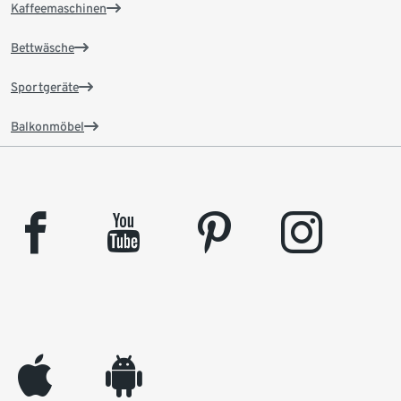
Kaffeemaschinen
Bettwäsche
Sportgeräte
Balkonmöbel
facebook
youtube
pinterest
instagram
appleinc
android