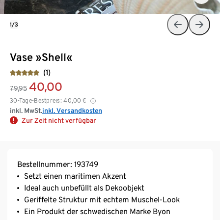
1/3
Vase »Shell«
(1)
40,00
79,95
30-Tage-Bestpreis:
40,00
€
inkl. MwSt.
inkl. Versandkosten
Zur Zeit nicht verfügbar
Bestellnummer: 193749
Setzt einen maritimen Akzent
Ideal auch unbefüllt als Dekoobjekt
Geriffelte Struktur mit echtem Muschel-Look
Ein Produkt der schwedischen Marke Byon