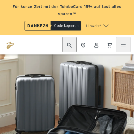
Für kurze Zeit mit der TchiboCard 15% auf fast alles
sparen!*
DANKE26
Code kopieren
Hinweis*