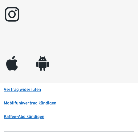
instagram
appleinc
android
Vertrag widerrufen
Mobilfunkvertrag kündigen
Kaffee-Abo kündigen