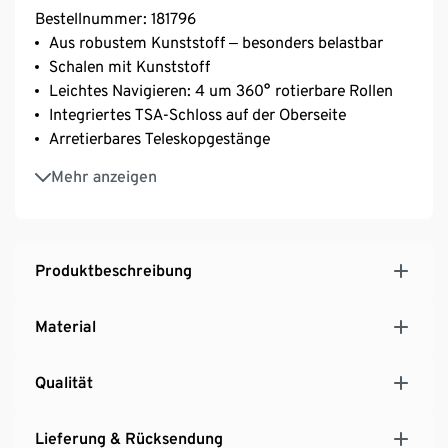
Bestellnummer: 181796
Aus robustem Kunststoff ‒ besonders belastbar
Schalen mit Kunststoff
Leichtes Navigieren: 4 um 360° rotierbare Rollen
Integriertes TSA-Schloss auf der Oberseite
Arretierbares Teleskopgestänge
Innenraum mit Fixier-Spanngurt und
Mehr anzeigen
Reißverschluss-Trennwand
2 gummierte Handgriffe auf der Oberseite und an
der Seite
Griff am Boden ‒ erleichtert die Handhabung
Produktbeschreibung
Material
Qualität
Lieferung & Rücksendung