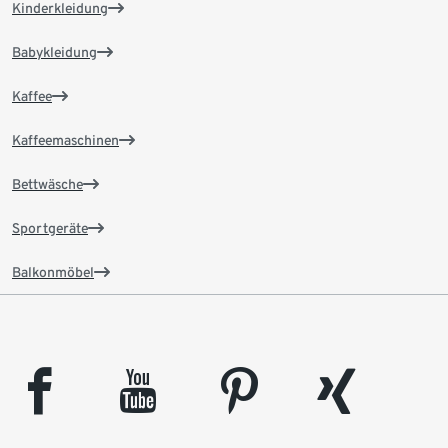
Kinderkleidung
Babykleidung
Kaffee
Kaffeemaschinen
Bettwäsche
Sportgeräte
Balkonmöbel
facebook
youtube
pinterest
xing