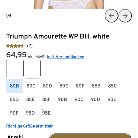
1/5
Triumph Amourette WP BH, white
(7)
64,95
inkl. MwSt.
inkl. Versandkosten
80B
80C
80D
80E
80F
85B
85C
85D
85E
85F
90B
90C
90D
90E
90F
95D
95E
Richtige Größe ermitteln
Anzahl