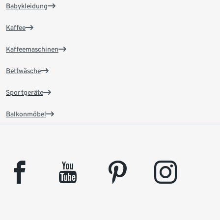
Babykleidung
Kaffee
Kaffeemaschinen
Bettwäsche
Sportgeräte
Balkonmöbel
facebook
youtube
pinterest
instagram