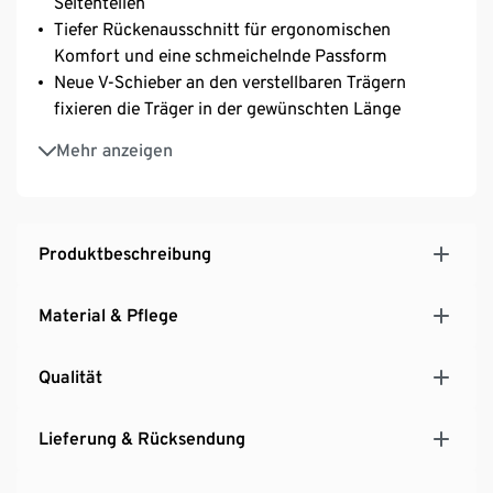
Seitenteilen
Tiefer Rückenausschnitt für ergonomischen
Komfort und eine schmeichelnde Passform
Neue V-Schieber an den verstellbaren Trägern
fixieren die Träger in der gewünschten Länge
Dieses Produkt beinhaltet mindestens 31% GRS-
Mehr anzeigen
zertifiziertes recyceltes Polyester und mindestens
12% GRS-zertifiziertes recyceltes Polyamid,
zertifiziert durch Ecocert Greenlife Lizenznummer
262425
Produktbeschreibung
Material & Pflege
Qualität
Lieferung & Rücksendung