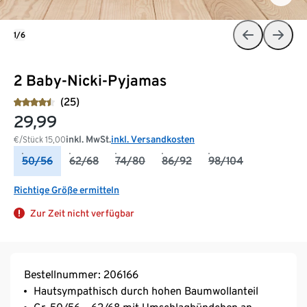
1/6
2 Baby-Nicki-Pyjamas
(25)
29,99
inkl. MwSt.
inkl. Versandkosten
€/Stück
15,00
50/56
62/68
74/80
86/92
98/104
Richtige Größe ermitteln
Zur Zeit nicht verfügbar
Bestellnummer: 206166
Hautsympathisch durch hohen Baumwollanteil