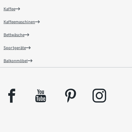
Kaffee
Kaffeemaschinen
Bettwäsche
Sportgeräte
Balkonmöbel
facebook
youtube
pinterest
instagram