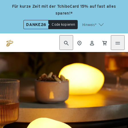
Für kurze Zeit mit der TchiboCard 15% auf fast alles
sparen!*
DANKE26
Code kopieren
Hinweis*