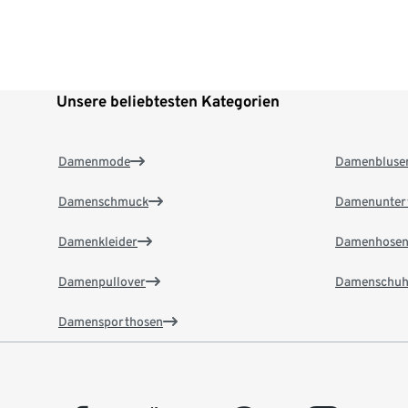
Unsere beliebtesten Kategorien
Damenmode
Damenbluse
Damenschmuck
Damenunter
Damenkleider
Damenhose
Damenpullover
Damenschuh
Damensporthosen