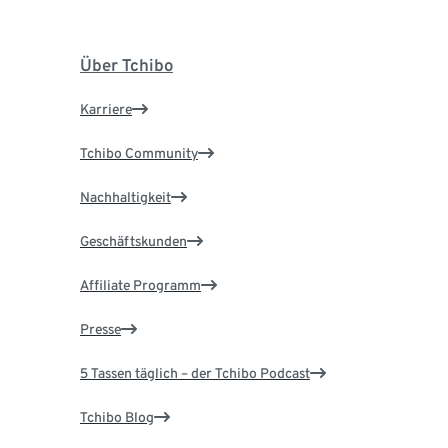
Über Tchibo
Karriere
Tchibo Community
Nachhaltigkeit
Geschäftskunden
Affiliate Programm
Presse
5 Tassen täglich – der Tchibo Podcast
Tchibo Blog