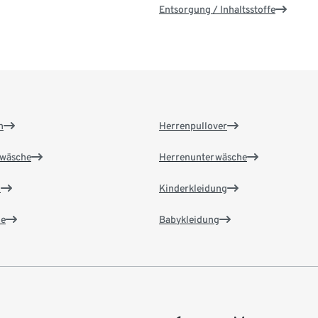
Entsorgung / Inhaltsstoffe
n
Herrenpullover
wäsche
Herrenunterwäsche
n
Kinderkleidung
e
Babykleidung