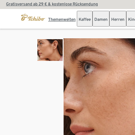
Gratisversand ab 29 € & kostenlose Rücksendung
Themenwelten
Kaffee
Damen
Herren
Kin