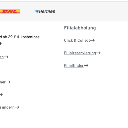
Filialabholung
d ab 29 € & kostenlose
Click & Collect
.
Filialreservierung
en
Filialfinder
ner
e ändern