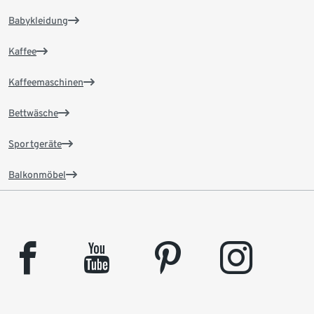
Babykleidung
Kaffee
Kaffeemaschinen
Bettwäsche
Sportgeräte
Balkonmöbel
facebook
youtube
pinterest
instagram