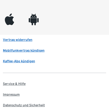
appleinc
android
Vertrag widerrufen
Mobilfunkvertrag kündigen
Kaffee-Abo kündigen
Service & Hilfe
Impressum
Datenschutz und Sicherheit