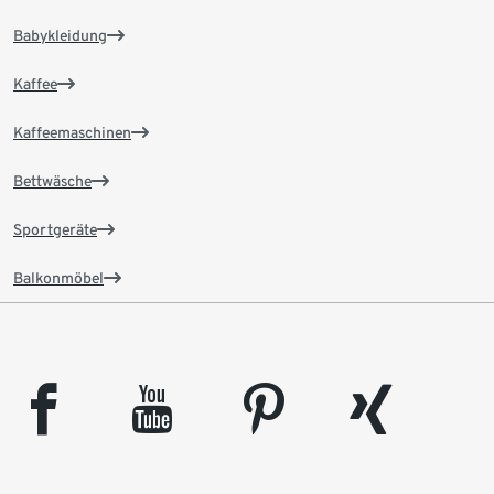
Babykleidung
Kaffee
Kaffeemaschinen
Bettwäsche
Sportgeräte
Balkonmöbel
facebook
youtube
pinterest
xing