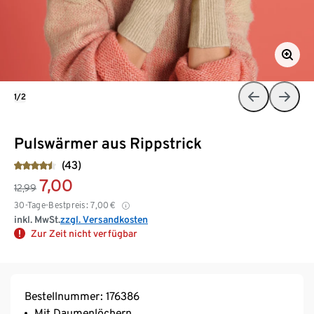
1/2
Pulswärmer aus Rippstrick
(43)
7,00
12,99
30-Tage-Bestpreis:
7,00
€
inkl. MwSt.
zzgl. Versandkosten
Zur Zeit nicht verfügbar
Bestellnummer: 176386
Mit Daumenlöchern