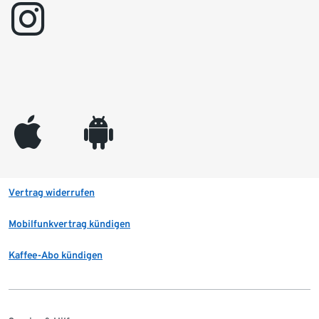
instagram
appleinc
android
Vertrag widerrufen
Mobilfunkvertrag kündigen
Kaffee-Abo kündigen