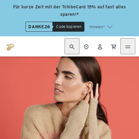
Für kurze Zeit mit der TchiboCard 15% auf fast alles
sparen!*
DANKE26
Code kopieren
Hinweis*