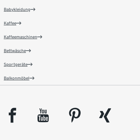
Babykleidung
Kaffee
Kaffeemaschinen
Bettwäsche
Sportgeräte
Balkonmöbel
facebook
youtube
pinterest
xing