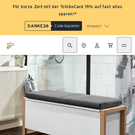
Für kurze Zeit mit der TchiboCard 15% auf fast alles
sparen!*
DANKE26
Code kopieren
Hinweis*