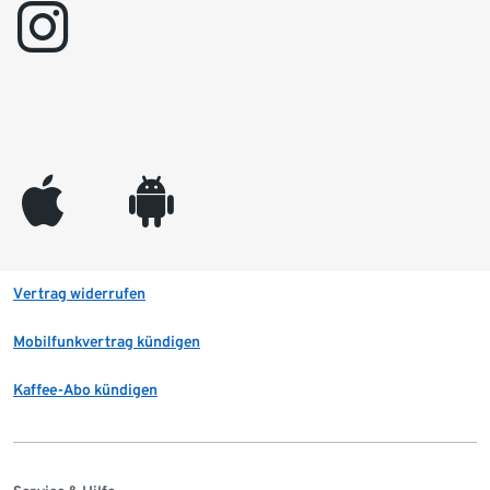
instagram
appleinc
android
Vertrag widerrufen
Mobilfunkvertrag kündigen
Kaffee-Abo kündigen