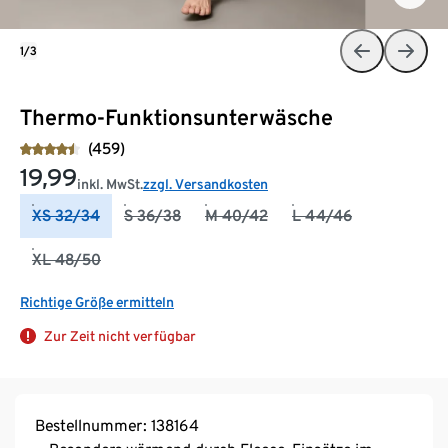
1/3
Thermo-Funktionsunterwäsche
(459)
19,99
inkl. MwSt.
zzgl. Versandkosten
XS 32/34
S 36/38
M 40/42
L 44/46
XL 48/50
Richtige Größe ermitteln
Zur Zeit nicht verfügbar
Bestellnummer: 138164