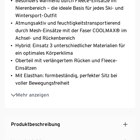
Besonders wärmend durch Fleece-Einsätze im
Nierenbereich – die ideale Basis für jedes Ski- und
Wintersport-Outfit
Atmungsaktiv und feuchtigkeitstransportierend
durch Mesh-Einsätze mit der Faser COOLMAX® im
Achsel- und Rückenbereich
Hybrid: Einsatz 3 unterschiedlicher Materialien für
ein optimales Körperklima
Oberteil mit verlängertem Rücken und Fleece-
Einsätzen
Mit Elasthan: formbeständig, perfekter Sitz bei
voller Bewegungsfreiheit
Extraflache Nähte
Mehr anzeigen
Damenunterwäsche für kalte Tage – Unterhemd mit
langen Ärmeln und lange Unterhose im Set
Produktbeschreibung