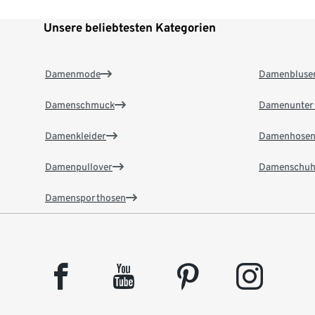
Unsere beliebtesten Kategorien
Damenmode
Damenbluse
Damenschmuck
Damenunter
Damenkleider
Damenhose
Damenpullover
Damenschuh
Damensporthosen
facebook
youtube
pinterest
instagram