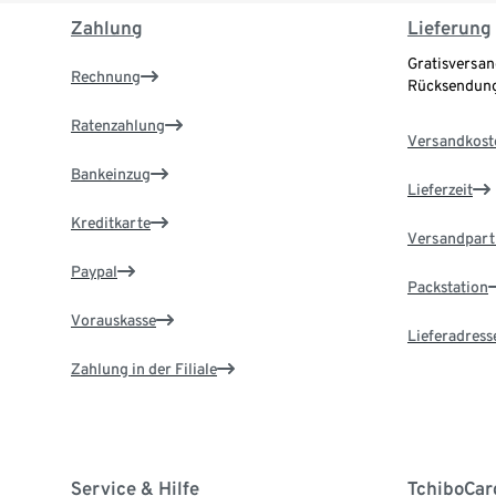
Zahlung
Lieferung
Gratisversan
Rechnung
Rücksendung
Ratenzahlung
Versandkost
Bankeinzug
Lieferzeit
Kreditkarte
Versandpart
Paypal
Packstation
Vorauskasse
Lieferadress
Zahlung in der Filiale
Service & Hilfe
TchiboCar