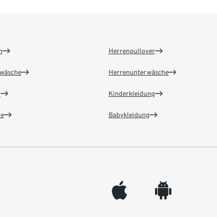
n
Herrenpullover
wäsche
Herrenunterwäsche
n
Kinderkleidung
e
Babykleidung
appleinc
android