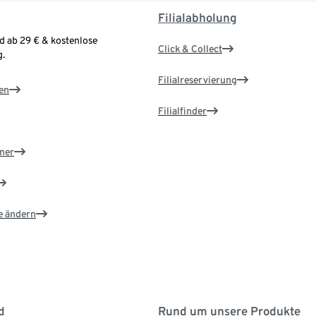
Filialabholung
d ab 29 € & kostenlose
Click & Collect
.
Filialreservierung
en
Filialfinder
ner
e ändern
d
Rund um unsere Produkte