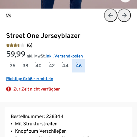
1/6
Street One Jerseyblazer
(6)
59,99
inkl. MwSt.
inkl. Versandkosten
36
38
40
42
44
46
Richtige Größe ermitteln
Zur Zeit nicht verfügbar
Bestellnummer: 238344
Mit Strukturstreifen
Knopf zum Verschließen