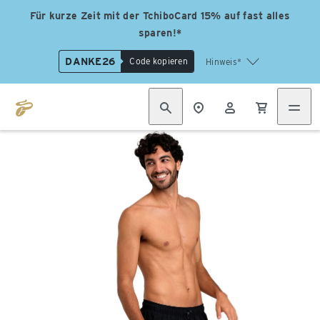
Für kurze Zeit mit der TchiboCard 15% auf fast alles
sparen!*
DANKE26
Code kopieren
Hinweis*