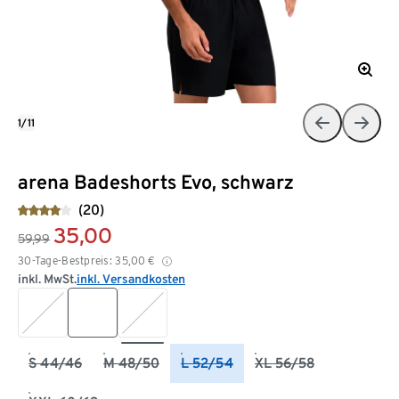
1/11
arena Badeshorts Evo, schwarz
(20)
35,00
59,99
30-Tage-Bestpreis:
35,00
€
inkl. MwSt.
inkl. Versandkosten
S 44/46
M 48/50
L 52/54
XL 56/58