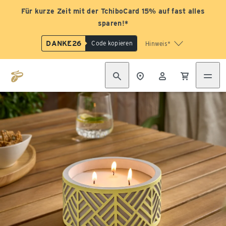
Für kurze Zeit mit der TchiboCard 15% auf fast alles
sparen!*
DANKE26
Code kopieren
Hinweis*