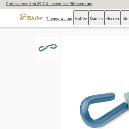
Gratisversand ab 29 € & kostenlose Rücksendung
Themenwelten
Kaffee
Damen
Herren
Kin