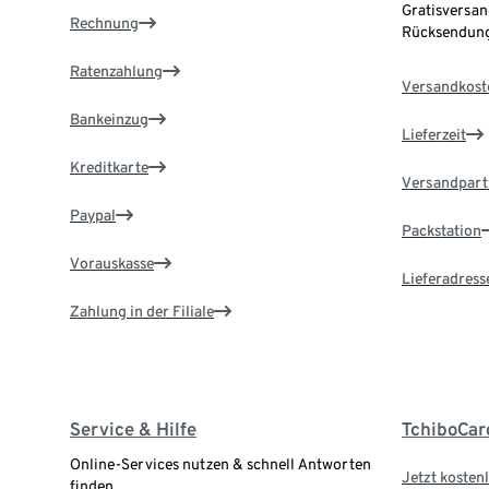
Gratisversan
Rechnung
Rücksendung
Ratenzahlung
Versandkost
Bankeinzug
Lieferzeit
Kreditkarte
Versandpart
Paypal
Packstation
Vorauskasse
Lieferadress
Zahlung in der Filiale
Service & Hilfe
TchiboCar
Online-Services nutzen & schnell Antworten
Jetzt kostenl
finden.