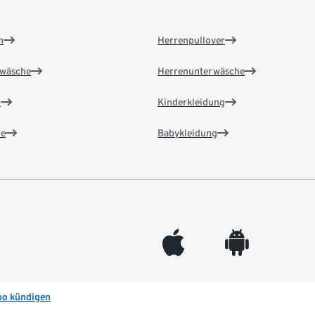
n
Herrenpullover
wäsche
Herrenunterwäsche
n
Kinderkleidung
e
Babykleidung
appleinc
android
bo kündigen