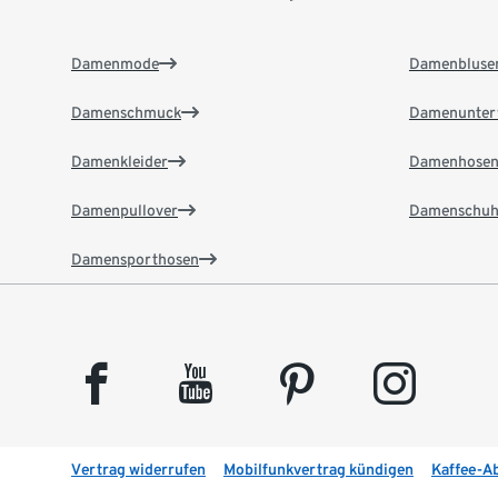
Damenmode
Damenbluse
Damenschmuck
Damenunter
Damenkleider
Damenhose
Damenpullover
Damenschuh
Damensporthosen
facebook
youtube
pinterest
instagram
Vertrag widerrufen
Mobilfunkvertrag kündigen
Kaffee-A