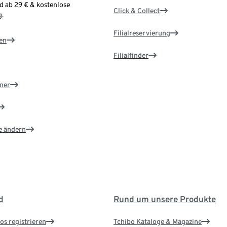
d ab 29 € & kostenlose
Click & Collect
.
Filialreservierung
en
Filialfinder
ner
e ändern
d
Rund um unsere Produkte
os registrieren
Tchibo Kataloge & Magazine