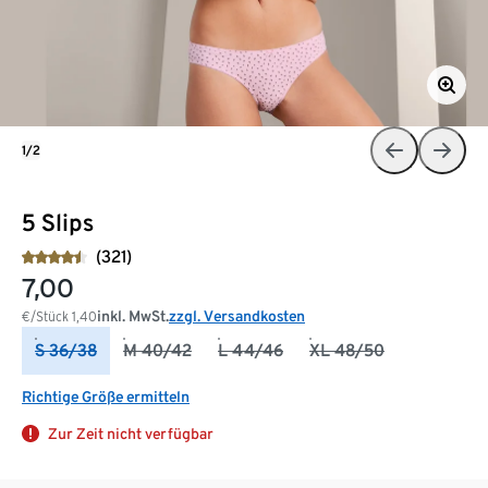
1/2
5 Slips
(321)
7,00
inkl. MwSt.
zzgl. Versandkosten
€/Stück
1,40
S 36/38
M 40/42
L 44/46
XL 48/50
Richtige Größe ermitteln
Zur Zeit nicht verfügbar