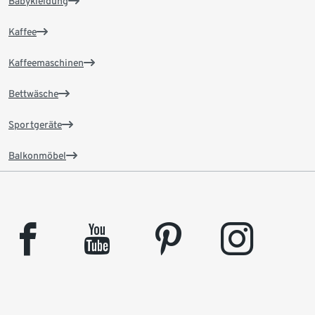
Babykleidung
Kaffee
Kaffeemaschinen
Bettwäsche
Sportgeräte
Balkonmöbel
facebook
youtube
pinterest
instagram