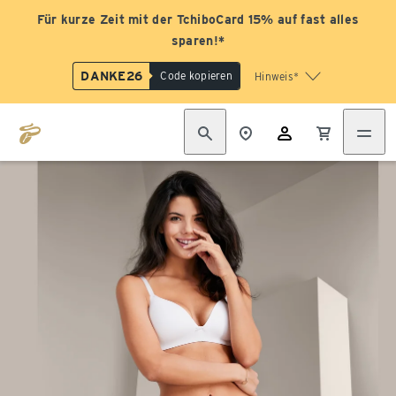
Für kurze Zeit mit der TchiboCard 15% auf fast alles
sparen!*
DANKE26
Code kopieren
Hinweis*