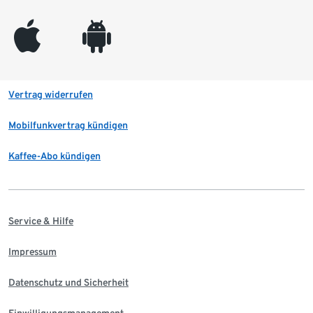
appleinc
android
Vertrag widerrufen
Mobilfunkvertrag kündigen
Kaffee-Abo kündigen
Service & Hilfe
Impressum
Datenschutz und Sicherheit