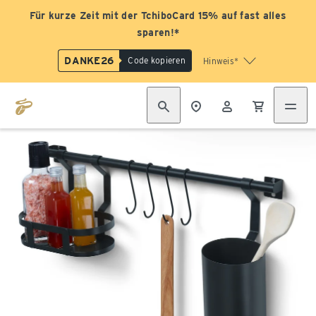
Für kurze Zeit mit der TchiboCard 15% auf fast alles
sparen!*
DANKE26
Code kopieren
Hinweis*