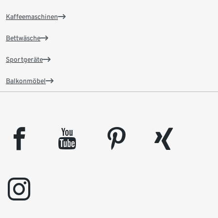
Kaffeemaschinen
Bettwäsche
Sportgeräte
Balkonmöbel
facebook
youtube
pinterest
xing
instagram