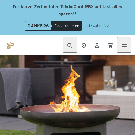
Für kurze Zeit mit der TchiboCard 15% auf fast alles
sparen!*
DANKE26
Code kopieren
Hinweis*