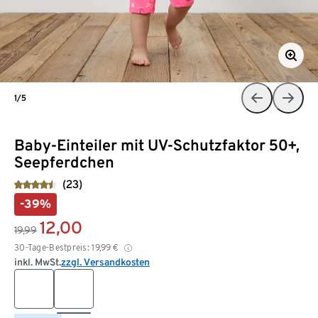
1/5
Baby-Einteiler mit UV-Schutzfaktor 50+,
Seepferdchen
(23)
-39%
12,00
19,99
30-Tage-Bestpreis:
19,99
€
inkl. MwSt.
zzgl. Versandkosten