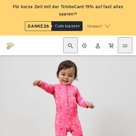
Für kurze Zeit mit der TchiboCard 15% auf fast alles
sparen!*
DANKE26
Code kopieren
Hinweis*