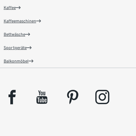
Kaffee
Kaffeemaschinen
Bettwäsche
Sportgeräte
Balkonmöbel
facebook
youtube
pinterest
instagram