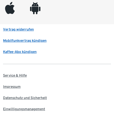
appleinc
android
Vertrag widerrufen
Mobilfunkvertrag kündigen
Kaffee-Abo kündigen
Service & Hilfe
Impressum
Datenschutz und Sicherheit
Einwilligungsmanagement