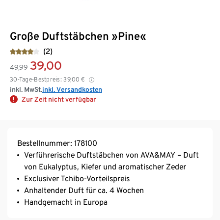
Große Duftstäbchen »Pine«
(2)
39,00
49,99
30-Tage-Bestpreis:
39,00
€
inkl. MwSt.
inkl. Versandkosten
Zur Zeit nicht verfügbar
Bestellnummer: 178100
Verführerische Duftstäbchen von AVA&MAY – Duft
von Eukalyptus, Kiefer und aromatischer Zeder
Exclusiver Tchibo-Vorteilspreis
Anhaltender Duft für ca. 4 Wochen
Handgemacht in Europa