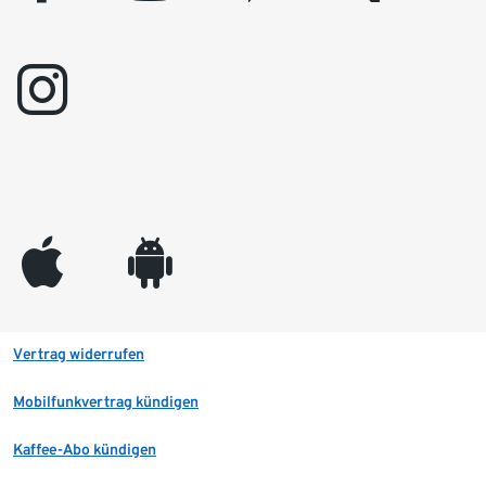
instagram
appleinc
android
Vertrag widerrufen
Mobilfunkvertrag kündigen
Kaffee-Abo kündigen