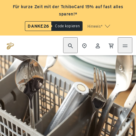
Für kurze Zeit mit der TchiboCard 15% auf fast alles
sparen!*
DANKE26
Code kopieren
Hinweis*