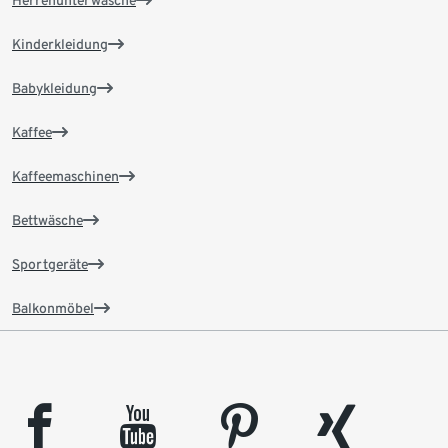
Herrenunterwäsche
Kinderkleidung
Babykleidung
Kaffee
Kaffeemaschinen
Bettwäsche
Sportgeräte
Balkonmöbel
facebook
youtube
pinterest
xing