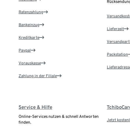
Rücksendung
Ratenzahlung
Versandkost
Bankeinzug
Lieferzeit
Kreditkarte
Versandpart
Paypal
Packstation
Vorauskasse
Lieferadress
Zahlung in der Filiale
Service & Hilfe
TchiboCar
Online-Services nutzen & schnell Antworten
Jetzt kostenl
finden.