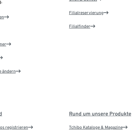
.
Filialreservierung
en
Filialfinder
ner
e ändern
d
Rund um unsere Produkte
os registrieren
Tchibo Kataloge & Magazine