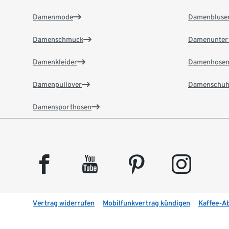
Damenmode
Damenbluse
Damenschmuck
Damenunter
Damenkleider
Damenhose
Damenpullover
Damenschuh
Damensporthosen
facebook
youtube
pinterest
instagram
Vertrag widerrufen
Mobilfunkvertrag kündigen
Kaffee-A