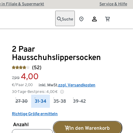
 in Filiale & Supermarkt
Service & Hilfe
Suche
2 Paar
Hausschuhslippersocken
(52)
4,00
7,99
€/Paar
2,00
inkl. MwSt.
zzgl. Versandkosten
30-Tage-Bestpreis:
4,00
€
27-30
31-34
35-38
39-42
Richtige Größe ermitteln
Anzahl
In den Warenkorb