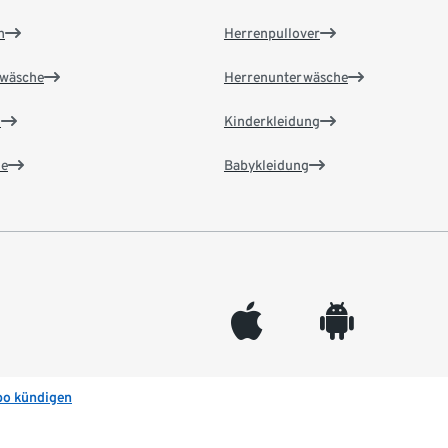
n
Herrenpullover
wäsche
Herrenunterwäsche
n
Kinderkleidung
e
Babykleidung
appleinc
android
bo kündigen