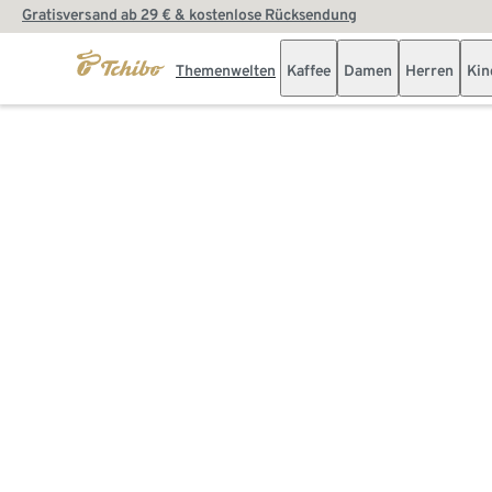
Gratisversand ab 29 € & kostenlose Rücksendung
Themenwelten
Kaffee
Damen
Herren
Kin