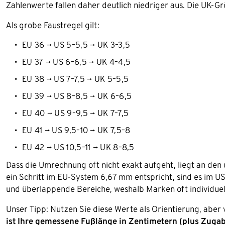
Zahlenwerte fallen daher deutlich niedriger aus. Die UK-G
Als grobe Faustregel gilt:
EU 36 → US 5–5,5 → UK 3–3,5
EU 37 → US 6–6,5 → UK 4–4,5
EU 38 → US 7–7,5 → UK 5–5,5
EU 39 → US 8–8,5 → UK 6–6,5
EU 40 → US 9–9,5 → UK 7–7,5
EU 41 → US 9,5–10 → UK 7,5–8
EU 42 → US 10,5–11 → UK 8–8,5
Dass die Umrechnung oft nicht exakt aufgeht, liegt an de
ein Schritt im EU-System 6,67 mm entspricht, sind es im
und überlappende Bereiche, weshalb Marken oft individuel
Unser Tipp: Nutzen Sie diese Werte als Orientierung, aber v
ist Ihre gemessene Fußlänge in Zentimetern (plus Zugab