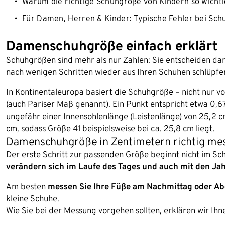
Warum die richtige Schuhgröße von Kindern so wichtig
Für Damen, Herren & Kinder: Typische Fehler bei Sc
Damenschuhgröße einfach erklärt
Schuhgrößen sind mehr als nur Zahlen: Sie entscheiden dar
nach wenigen Schritten wieder aus Ihren Schuhen schlüpf
In Kontinentaleuropa basiert die Schuhgröße – nicht nur v
(auch Pariser Maß genannt). Ein Punkt entspricht etwa 0,
ungefähr einer Innensohlenlänge (Leistenlänge) von 25,2 
cm, sodass Größe 41 beispielsweise bei ca. 25,8 cm liegt.
Damenschuhgröße in Zentimetern richtig mes
Der erste Schritt zur passenden Größe beginnt nicht im Sc
verändern sich im Laufe des Tages und auch mit den Ja
Am besten
messen Sie Ihre Füße am Nachmittag oder A
kleine Schuhe.
Wie Sie bei der Messung vorgehen sollten, erklären wir Ihn