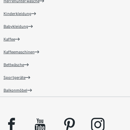
Herrenunterwäsche
Kinderkleidung
Babykleidung
Kaffee
Kaffeemaschinen
Bettwäsche
Sportgeräte
Balkonmöbel
facebook
youtube
pinterest
instagram