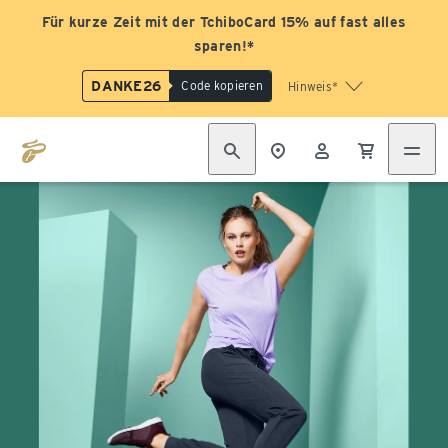
Für kurze Zeit mit der TchiboCard 15% auf fast alles
sparen!*
DANKE26
Code kopieren
Hinweis*