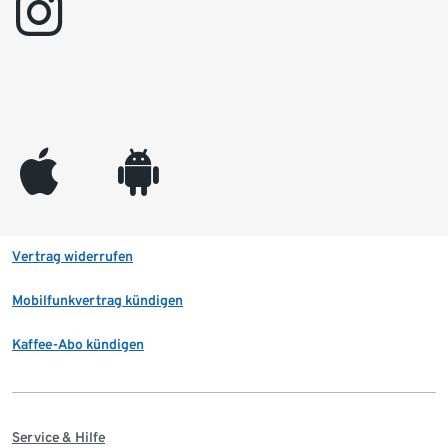
instagram
appleinc
android
Vertrag widerrufen
Mobilfunkvertrag kündigen
Kaffee-Abo kündigen
Service & Hilfe