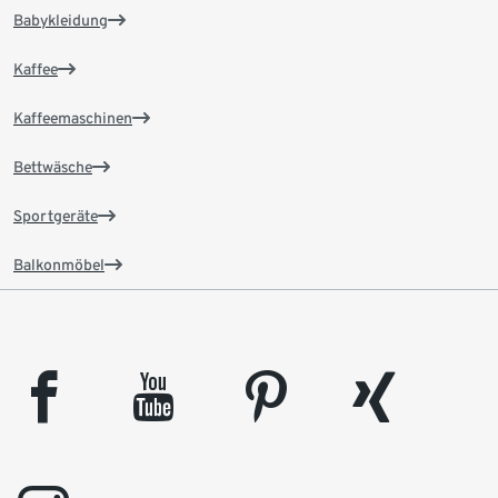
Babykleidung
Kaffee
Kaffeemaschinen
Bettwäsche
Sportgeräte
Balkonmöbel
facebook
youtube
pinterest
xing