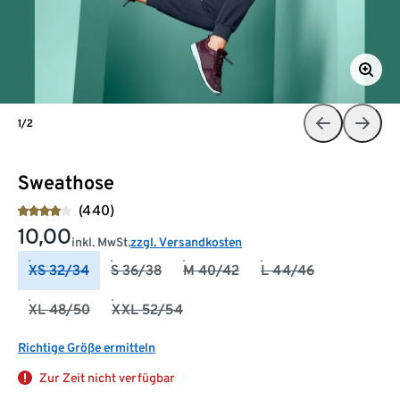
1/2
Sweathose
(440)
10,00
inkl. MwSt.
zzgl. Versandkosten
XS 32/34
S 36/38
M 40/42
L 44/46
XL 48/50
XXL 52/54
Richtige Größe ermitteln
Zur Zeit nicht verfügbar