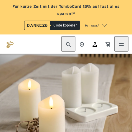
Für kurze Zeit mit der TchiboCard 15% auf fast alles
sparen!*
DANKE26
Code kopieren
Hinweis*