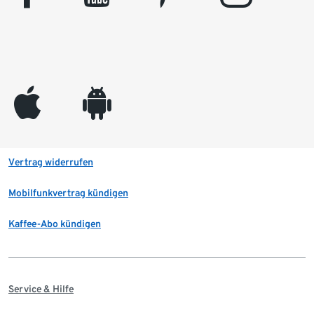
appleinc
android
Vertrag widerrufen
Mobilfunkvertrag kündigen
Kaffee-Abo kündigen
Service & Hilfe