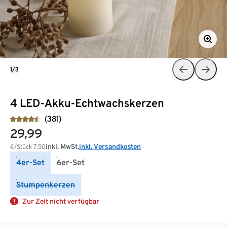
1/3
4 LED-Akku-Echtwachskerzen
(381)
29,99
inkl. MwSt.
inkl. Versandkosten
€/Stück
7,50
4er-Set
6er-Set
Stumpenkerzen
Zur Zeit nicht verfügbar