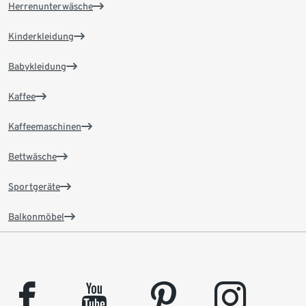
Herrenunterwäsche
Kinderkleidung
Babykleidung
Kaffee
Kaffeemaschinen
Bettwäsche
Sportgeräte
Balkonmöbel
facebook
youtube
pinterest
instagram