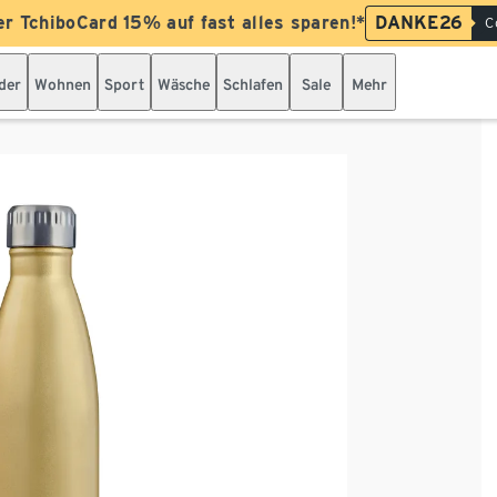
er TchiboCard 15% auf fast alles sparen!*
DANKE26
C
der
Wohnen
Sport
Wäsche
Schlafen
Sale
Mehr