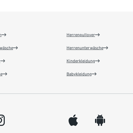
n
Herrenpullover
wäsche
Herrenunterwäsche
n
Kinderkleidung
e
Babykleidung
gram
appleinc
android