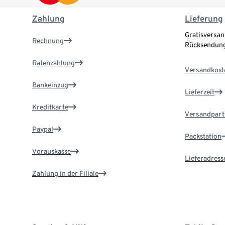
Zahlung
Lieferung
Gratisversan
Rechnung
Rücksendung
Ratenzahlung
Versandkost
Bankeinzug
Lieferzeit
Kreditkarte
Versandpart
Paypal
Packstation
Vorauskasse
Lieferadress
Zahlung in der Filiale