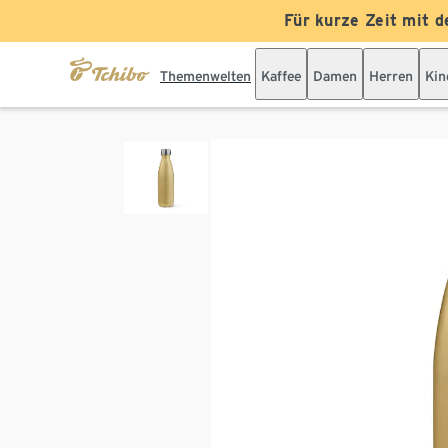
Für kurze Zeit mit d
Themenwelten
Kaffee
Damen
Herren
Kin