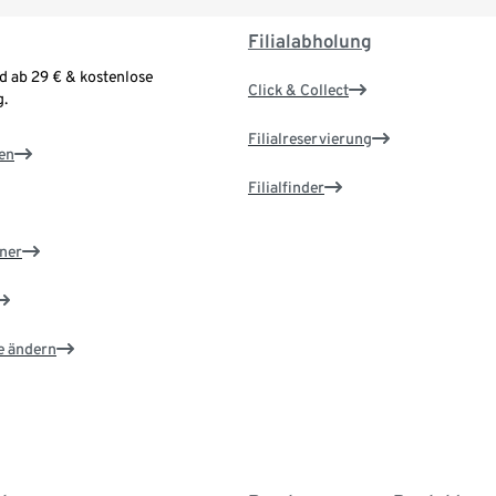
Filialabholung
d ab 29 € & kostenlose
Click & Collect
.
Filialreservierung
en
Filialfinder
ner
e ändern