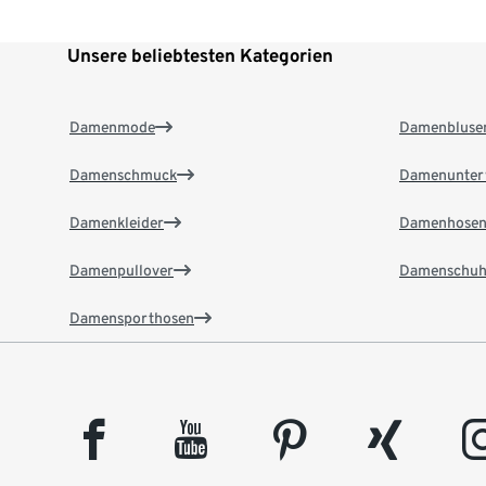
Unsere beliebtesten Kategorien
Damenmode
Damenbluse
Damenschmuck
Damenunter
Damenkleider
Damenhose
Damenpullover
Damenschuh
Damensporthosen
facebook
youtube
pinterest
xing
insta