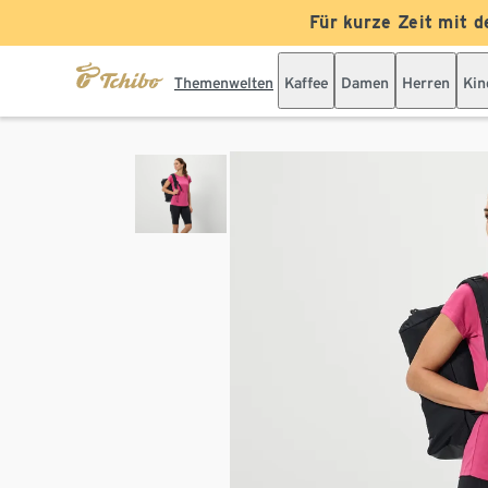
Für kurze Zeit mit d
Themenwelten
Kaffee
Damen
Herren
Kin