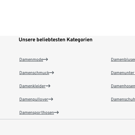
Unsere beliebtesten Kategorien
Damenmode
Damenbluse
Damenschmuck
Damenunter
Damenkleider
Damenhose
Damenpullover
Damenschuh
Damensporthosen