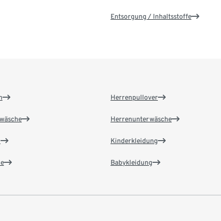
Entsorgung / Inhaltsstoffe
n
Herrenpullover
wäsche
Herrenunterwäsche
n
Kinderkleidung
e
Babykleidung