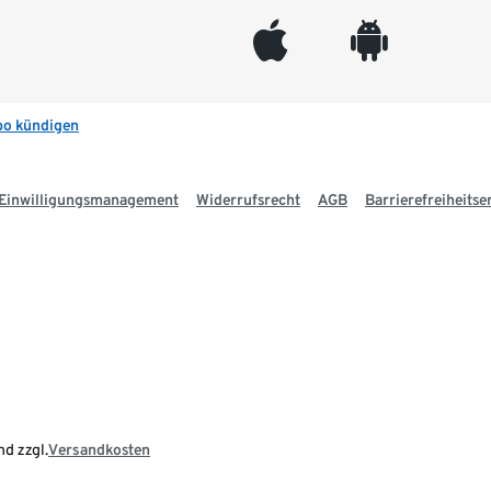
appleinc
android
bo kündigen
Einwilligungsmanagement
Widerrufsrecht
AGB
Barrierefreiheitse
nd zzgl.
Versandkosten