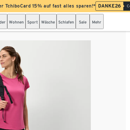
er TchiboCard 15% auf fast alles sparen!*
DANKE26
C
der
Wohnen
Sport
Wäsche
Schlafen
Sale
Mehr