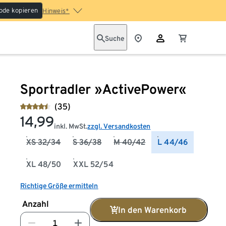
ode kopieren
Hinweis*
Suche
Sportradler »ActivePower«
(35)
14,99
inkl. MwSt.
zzgl. Versandkosten
XS 32/34
S 36/38
M 40/42
L 44/46
XL 48/50
XXL 52/54
Richtige Größe ermitteln
Anzahl
In den Warenkorb