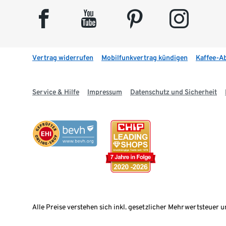
facebook
youtube
pinterest
instagram
Vertrag widerrufen
Mobilfunkvertrag kündigen
Kaffee-A
Service & Hilfe
Impressum
Datenschutz und Sicherheit
Alle Preise verstehen sich inkl. gesetzlicher Mehrwertsteuer u