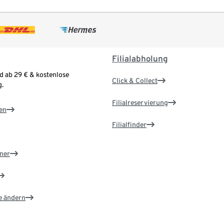
Filialabholung
d ab 29 € & kostenlose
Click & Collect
.
Filialreservierung
en
Filialfinder
ner
e ändern