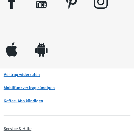
facebook
youtube
pinterest
instagram
appleinc
android
Vertrag widerrufen
Mobilfunkvertrag kündigen
Kaffee-Abo kündigen
Service & Hilfe