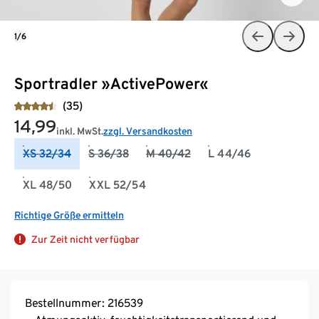
1/6
Sportradler »ActivePower«
(35)
14,99
inkl. MwSt.
zzgl. Versandkosten
XS 32/34
S 36/38
M 40/42
L 44/46
XL 48/50
XXL 52/54
Richtige Größe ermitteln
Zur Zeit nicht verfügbar
Bestellnummer: 216539