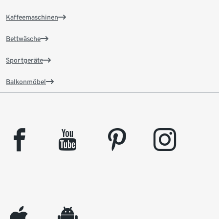
Kaffeemaschinen
Bettwäsche
Sportgeräte
Balkonmöbel
facebook
youtube
pinterest
instagram
appleinc
android