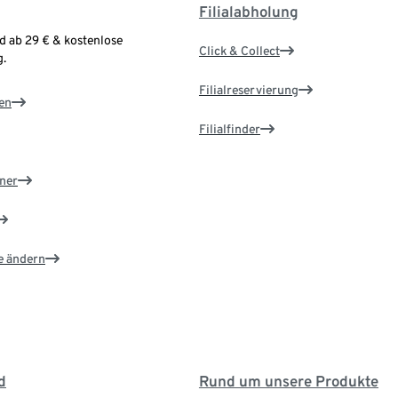
Filialabholung
d ab 29 € & kostenlose
Click & Collect
.
Filialreservierung
en
Filialfinder
ner
e ändern
d
Rund um unsere Produkte