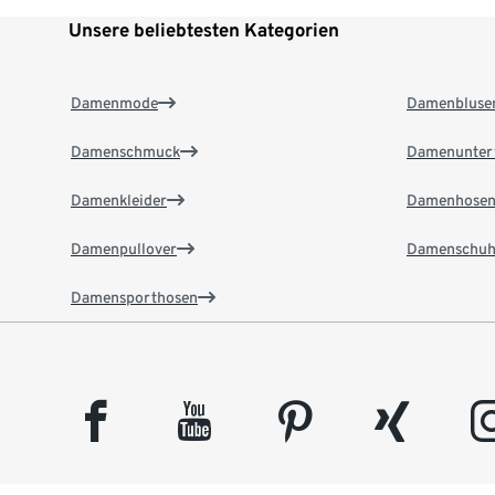
Unsere beliebtesten Kategorien
Damenmode
Damenbluse
Damenschmuck
Damenunter
Damenkleider
Damenhose
Damenpullover
Damenschuh
Damensporthosen
facebook
youtube
pinterest
xing
insta