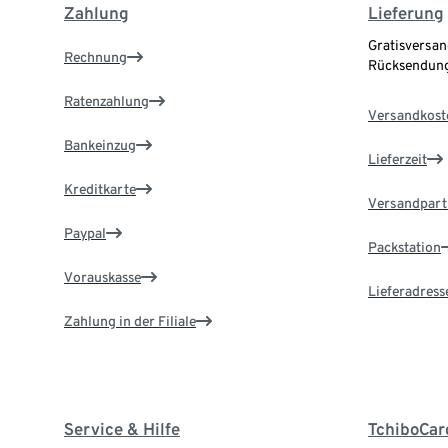
Zahlung
Lieferung
Gratisversan
Rechnung
Rücksendung
Ratenzahlung
Versandkost
Bankeinzug
Lieferzeit
Kreditkarte
Versandpart
Paypal
Packstation
Vorauskasse
Lieferadress
Zahlung in der Filiale
Service & Hilfe
TchiboCar