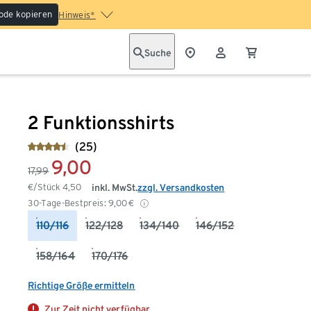
ode kopieren
Hinweis*
Suche
2 Funktionsshirts
(25)
9,00
17,99
€/Stück
4,50
inkl. MwSt.
zzgl. Versandkosten
30-Tage-Bestpreis:
9,00
€
110/116
122/128
134/140
146/152
158/164
170/176
Richtige Größe ermitteln
Zur Zeit nicht verfügbar