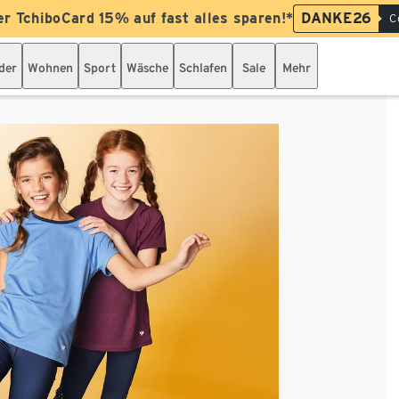
er TchiboCard 15% auf fast alles sparen!*
DANKE26
C
der
Wohnen
Sport
Wäsche
Schlafen
Sale
Mehr