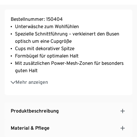
Bestellnummer: 150404
Unterwäsche zum Wohlfühlen
Spezielle Schnittführung – verkleinert den Busen
optisch um eine Cupgröße
Cups mit dekorativer Spitze
Formbügel für optimalen Halt
Mit zusätzlichen Power-Mesh-Zonen für besonders
guten Halt
Extrabreite, weich gepolsterte und
Mehr anzeigen
längenverstellbare Träger
3-fach verstellbarer SoftSeal®-Häkchenverschluss
Softe Microtouch-Qualität mit seidigem Glanz
Mit hochwertigem Markenelasthan für
Produktbeschreibung
Langlebigkeit und hohe Waschbeständigkeit
Wäscheschleife
Material & Pflege