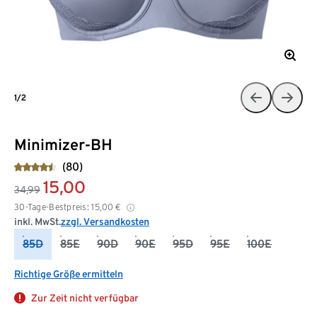
1/2
Minimizer-BH
(80)
15,00
34,99
30-Tage-Bestpreis:
15,00
€
inkl. MwSt.
zzgl. Versandkosten
85D
85E
90D
90E
95D
95E
100E
Richtige Größe ermitteln
Zur Zeit nicht verfügbar