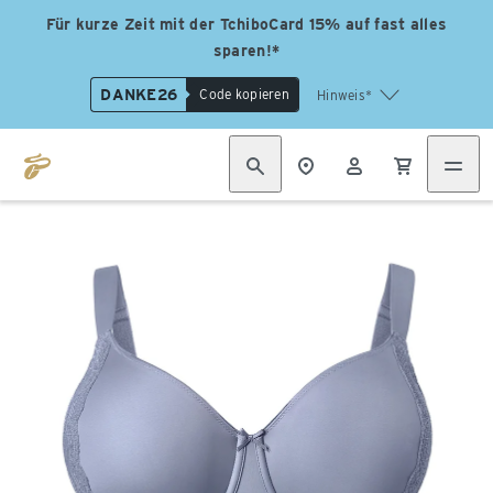
Für kurze Zeit mit der TchiboCard 15% auf fast alles
sparen!*
DANKE26
Code kopieren
Hinweis*