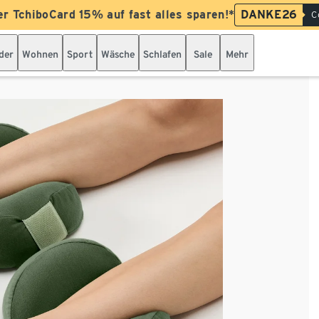
er TchiboCard 15% auf fast alles sparen!*
DANKE26
C
der
Wohnen
Sport
Wäsche
Schlafen
Sale
Mehr