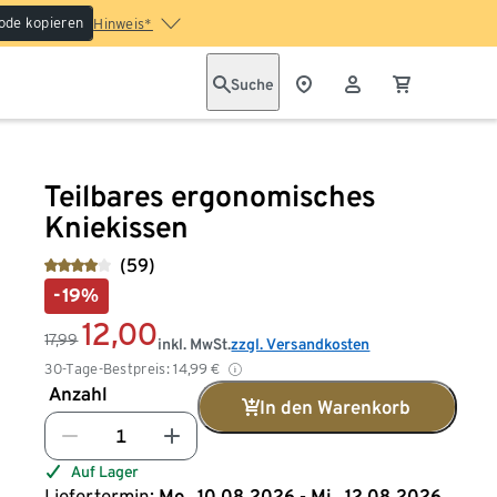
ode kopieren
Hinweis*
Suche
Teilbares ergonomisches
Kniekissen
(59)
-19%
12,00
17,99
inkl. MwSt.
zzgl. Versandkosten
30-Tage-Bestpreis:
14,99
€
Anzahl
In den Warenkorb
Auf Lager
Liefertermin:
Mo., 10.08.2026 - Mi., 12.08.2026