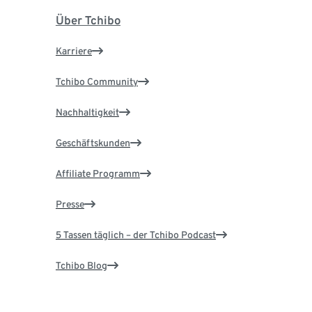
Über Tchibo
Karriere
Tchibo Community
Nachhaltigkeit
Geschäftskunden
Affiliate Programm
Presse
5 Tassen täglich – der Tchibo Podcast
Tchibo Blog