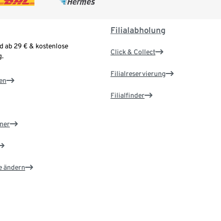
Filialabholung
d ab 29 € & kostenlose
Click & Collect
.
Filialreservierung
en
Filialfinder
ner
e ändern