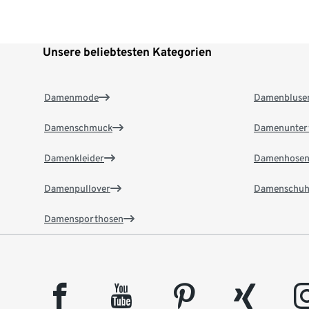
Unsere beliebtesten Kategorien
Damenmode
Damenbluse
Damenschmuck
Damenunter
Damenkleider
Damenhose
Damenpullover
Damenschuh
Damensporthosen
facebook
youtube
pinterest
xing
insta