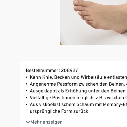
Bestellnummer: 208927
Kann Knie, Becken und Wirbelsäule entlaste
Angenehme Passform zwischen den Beinen, o
Ausgeklappt als Erhöhung unter den Beinen
Vielfältige Positionen möglich, z.B. zwische
Aus viskoelastischem Schaum mit Memory-Eff
ursprüngliche Form zurück
Pflegeleicht – Bezug ist durch einen Reißv
Mehr anzeigen
Elastisches Befestigungsband verhindert Ve