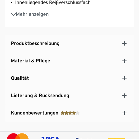
Innenliegendes Reißverschlussfach
Leicht gefüttert
Mehr anzeigen
Kombinierbar mit vielen Alltagsoutfits
Dies ist ein Produkt der Marke Fire & Glory
Dieser Style wurde exklusiv für Tchibo entworfen
Produktbeschreibung
Material & Pflege
Qualität
Lieferung & Rücksendung
Kundenbewertungen