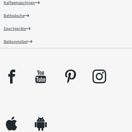
Kaffeemaschinen
Bettwäsche
Sportgeräte
Balkonmöbel
facebook
youtube
pinterest
instagram
appleinc
android